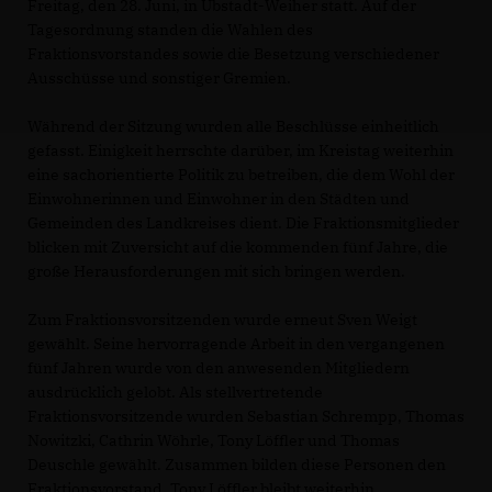
Freitag, den 28. Juni, in Ubstadt-Weiher statt. Auf der
Tagesordnung standen die Wahlen des
Fraktionsvorstandes sowie die Besetzung verschiedener
Ausschüsse und sonstiger Gremien.
Während der Sitzung wurden alle Beschlüsse einheitlich
gefasst. Einigkeit herrschte darüber, im Kreistag weiterhin
eine sachorientierte Politik zu betreiben, die dem Wohl der
Einwohnerinnen und Einwohner in den Städten und
Gemeinden des Landkreises dient. Die Fraktionsmitglieder
blicken mit Zuversicht auf die kommenden fünf Jahre, die
große Herausforderungen mit sich bringen werden.
Zum Fraktionsvorsitzenden wurde erneut Sven Weigt
gewählt. Seine hervorragende Arbeit in den vergangenen
fünf Jahren wurde von den anwesenden Mitgliedern
ausdrücklich gelobt. Als stellvertretende
Fraktionsvorsitzende wurden Sebastian Schrempp, Thomas
Nowitzki, Cathrin Wöhrle, Tony Löffler und Thomas
Deuschle gewählt. Zusammen bilden diese Personen den
Fraktionsvorstand. Tony Löffler bleibt weiterhin