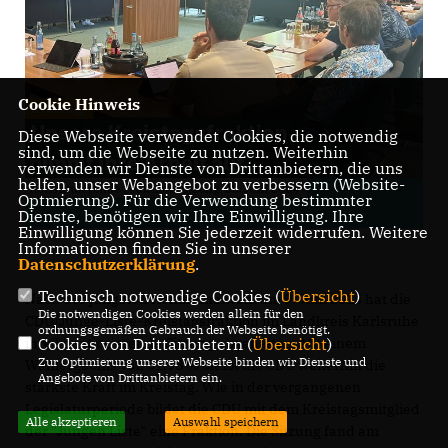
Cookie Hinweis
Diese Webseite verwendet Cookies, die notwendig
sind, um die Webseite zu nutzen. Weiterhin
verwenden wir Dienste von Drittanbietern, die uns
helfen, unser Webangebot zu verbessern (Website-
Optmierung). Für die Verwendung bestimmter
Dienste, benötigen wir Ihre Einwilligung. Ihre
Einwilligung können Sie jederzeit widerrufen. Weitere
Informationen finden Sie in unserer
Datenschutzerklärung
.
Technisch notwendige Cookies (
Übersicht
)
Nach der jüngsten Kommunalwahl am 9. Juni 2024 hat die
Die notwendigen Cookies werden allein für den
CDU/Junge-Liste-Kreistagsfraktion im Landkreis Karlsruhe
ordnungsgemäßen Gebrauch der Webseite benötigt.
ihre konstituierende Sitzung abgehalten. Mit einem
Cookies von Drittanbietern (
Übersicht
)
Zur Optimierung unserer Webseite binden wir Dienste und
Wahlergebnis von 31,98 % bleibt die CDU weiterhin die
Angebote von Drittanbietern ein.
stärkste Kraft im Kreistag. Wie in der vergangenen
Legislaturperiode bildet die CDU mit dem Kreistagsmitglied
Alle akzeptieren
Auswahl speichern
der "Jungen Liste" eine Fraktion. Die Sitzung fand am