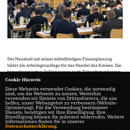
Der Haushalt mit seiner mittelfristigen Finanzplanung
bildet die Arbeitsgrundlage für das Handel des Kreises. Die
bemerkenswerten Zahlen zeigen auch Zukunftstendenzen
auf. Deshalb hat sich die CDU /Junge Liste Fraktion
Cookie Hinweis
umfassend auch bei der Stellungnahme im Kreistag mit den
Diese Webseite verwendet Cookies, die notwendig
Zahlen und Aufgaben des Kreises befasst. Für die Fraktion
sind, um die Webseite zu nutzen. Weiterhin
der CDU/Jungen Liste stellte der Fraktionsvorsitzender in
verwenden wir Dienste von Drittanbietern, die uns
helfen, unser Webangebot zu verbessern (Website-
seiner Rede zunächst eine positive Nachricht vorneweg:
Optmierung). Für die Verwendung bestimmter
Wir haben mit unserer Kreispolitik gemeinsam in den
Dienste, benötigen wir Ihre Einwilligung. Ihre
Einwilligung können Sie jederzeit widerrufen. Weitere
vergangenen Jahren ein solides Fundament erarbeitet.“
Informationen finden Sie in unserer
Besorgniserregend ist jedoch, dass der Staat nicht
Datenschutzerklärung
.
erwirtschaftet, was er ausgebt und das schlägt auch auf