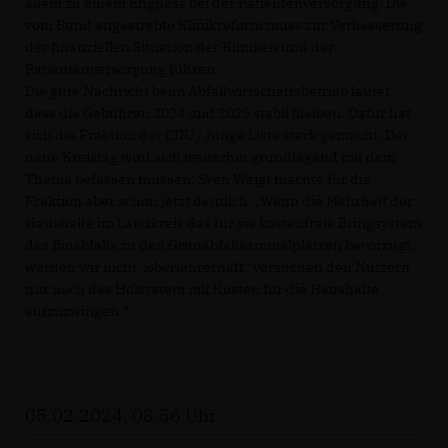
allem zu einem Engpass bei der Patientenversorgung. Die
vom Bund angestrebte Klinikreform muss zur Verbesserung
der finanziellen Situation der Kliniken und der
Patientenversorgung führen.
Die gute Nachricht beim Abfallwirtschaftsbetrieb lautet,
dass die Gebühren 2024 und 2025 stabil bleiben. Dafür hat
sich die Fraktion der CDU / Junge Liste stark gemacht. Der
neue Kreistag wird sich weiterhin grundlegend mit dem
Thema befassen müssen. Sven Weigt machte für die
Fraktion aber schon jetzt deutlich: „Wenn die Mehrheit der
Haushalte im Landkreis das für sie kostenfreie Bringsystem
des Bioabfalls zu den Grünabfallsammelplätzen bevorzugt,
werden wir nicht „oberlehrerhaft“ versuchen den Nutzern
nur noch das Holsystem mit Kosten für die Haushalte
aufzuzwingen.“
05.02.2024, 08:56 Uhr